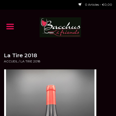
0 Articles - €0,00
Accueil
NOS VINS
Dégustations
La Tire 2018
ACCUEIL
/
LA TIRE 2018
HORAIRES ET EVENTS 2026
Chèques cadeaux
RESTAURANT EPHEMERE
2026