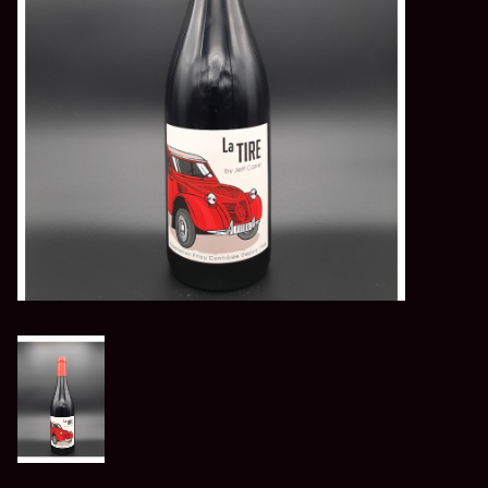
LES ATELIERS
OENOLOGIQUES DE
BACCHUS
BACCHUS CLUB
LA RESERVE DE BACCHUS
& Friends
Réservations