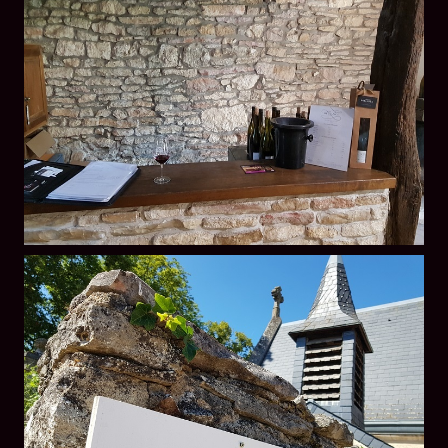
LES ATELIERS
OENOLOGIQUES DE
BACCHUS
BACCHUS CLUB
LA RESERVE DE BACCHUS
& Friends
Réservations