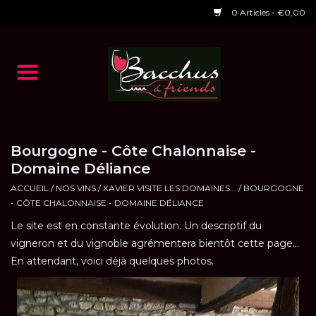
0 Articles - €0,00
Accueil
NOS VINS
Dégustations
Bourgogne - Côte Chalonnaise -
Domaine Déliance
HORAIRES ET EVENTS 2026
ACCUEIL
/
NOS VINS
/
XAVIER VISITE LES DOMAINES...
/
BOURGOGNE
- CÔTE CHALONNAISE - DOMAINE DÉLIANCE
Le site est en constante évolution. Un descriptif du
Chèques cadeaux
vigneron et du vignoble agrémentera bientôt cette page...
En attendant, voici déjà quelques photos.
RESTAURANT EPHEMERE
2026