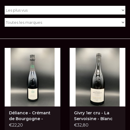
Déliance - Crémant
Givry 1er cru - La
de Bourgogne -
Servoisine - Blanc
Ruban Vert
2023
€22,20
€32,80