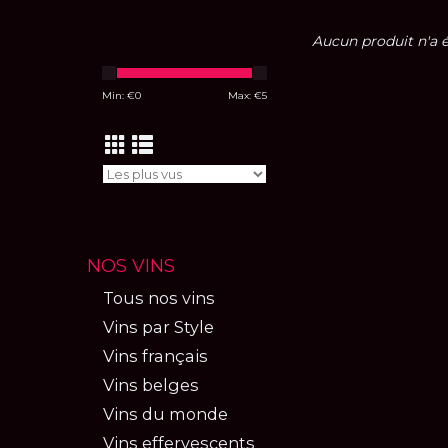
Aucun produit n'a ét
Min: €
0
Max: €
5
NOS VINS
Tous nos vins
Vins par Style
Vins français
Vins belges
Vins du monde
Vins effervescents