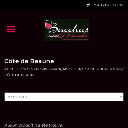
0 Articles - €0,00
Accueil
NOS VINS
Dégustations
Côte de Beaune
ACCUEIL
/
NOS VINS
/
VINS FRANÇAIS
/
BOURGOGNE & BEAUJOLAIS
/
CÔTE DE BEAUNE
HORAIRES ET EVENTS 2026
Chèques cadeaux
RESTAURANT EPHEMERE
2026
Aucun produit n'a été trouvé...