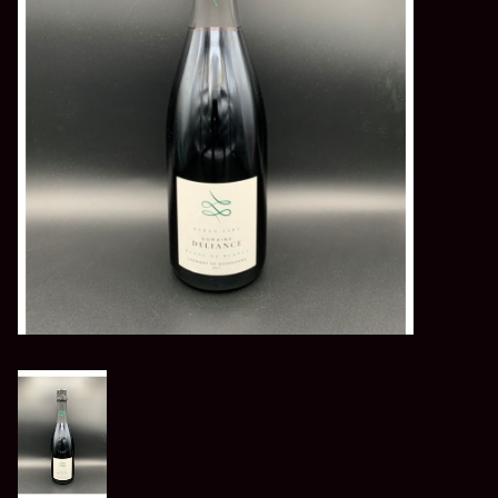
LES ATELIERS
OENOLOGIQUES DE
BACCHUS
BACCHUS CLUB
LA RESERVE DE BACCHUS
& Friends
Réservations