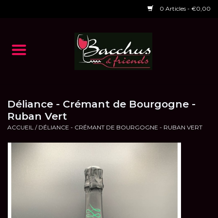
0 Articles - €0,00
Accueil
NOS VINS
Dégustations
Déliance - Crémant de Bourgogne -
Ruban Vert
ACCUEIL
/
DÉLIANCE - CRÉMANT DE BOURGOGNE - RUBAN VERT
HORAIRES ET EVENTS 2026
Chèques cadeaux
RESTAURANT EPHEMERE
2026