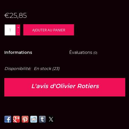
€25,85
+
AJOUTER AU PANIER
-
Informations
Évaluations
(0)
Disponibilité:
En stock
(23)
L'avis d'Olivier Rotiers
Le Coteau des Ducs rend hommage au secteur de
Torméry, lieu emblématique du cépage Roussanne appelé
ici le Bergeron. Le millésime 2020 est particulièrement