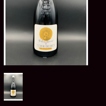
LES ATELIERS
OENOLOGIQUES DE
BACCHUS
BACCHUS CLUB
LA RESERVE DE BACCHUS
& Friends
Réservations