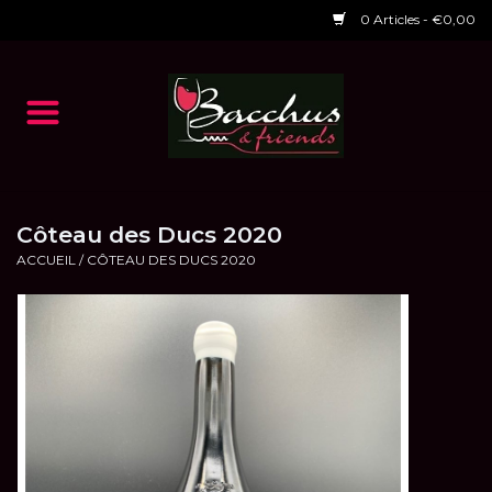
0 Articles - €0,00
Accueil
NOS VINS
Dégustations
Côteau des Ducs 2020
ACCUEIL
/
CÔTEAU DES DUCS 2020
HORAIRES ET EVENTS 2026
Chèques cadeaux
RESTAURANT EPHEMERE
2026