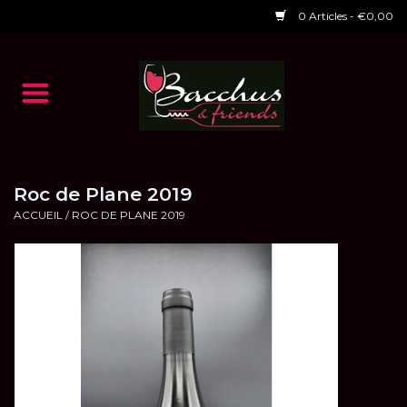
0 Articles - €0,00
Accueil
NOS VINS
Dégustations
Roc de Plane 2019
ACCUEIL
/
ROC DE PLANE 2019
HORAIRES ET EVENTS 2026
Chèques cadeaux
RESTAURANT EPHEMERE
2026