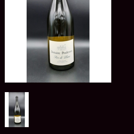
LES ATELIERS
OENOLOGIQUES DE
BACCHUS
BACCHUS CLUB
LA RESERVE DE BACCHUS
& Friends
Réservations