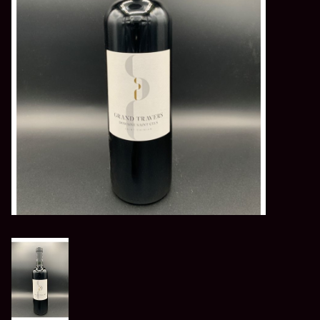
LES ATELIERS
OENOLOGIQUES DE
BACCHUS
BACCHUS CLUB
LA RESERVE DE BACCHUS
& Friends
Réservations