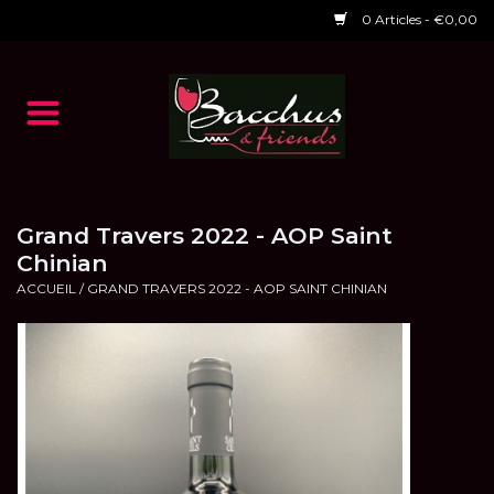
0 Articles - €0,00
Accueil
NOS VINS
Dégustations
Grand Travers 2022 - AOP Saint
Chinian
ACCUEIL
/
GRAND TRAVERS 2022 - AOP SAINT CHINIAN
HORAIRES ET EVENTS 2026
Chèques cadeaux
RESTAURANT EPHEMERE
2026