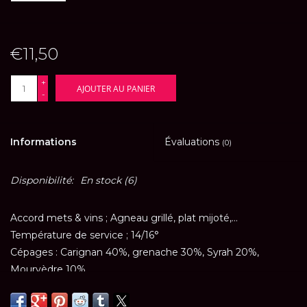
€11,50
+
AJOUTER AU PANIER
-
Informations
Évaluations
(0)
Disponibilité:
En stock
(6)
Accord mets & vins ; Agneau grillé, plat mijoté,...
Température de service ; 14/16°
Cépages : Carignan 40%, grenache 30%, Syrah 20%,
Mourvèdre 10%