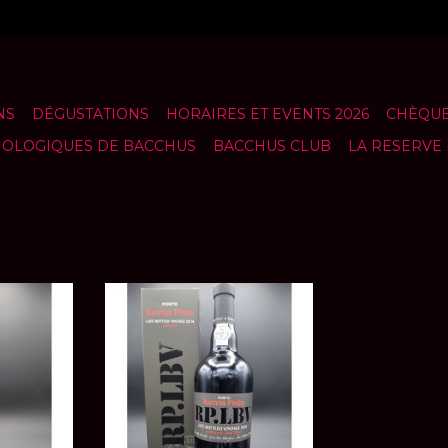
NS
DÉGUSTATIONS
HORAIRES ET EVENTS 2026
CHÈQUE
NOLOGIQUES DE BACCHUS
BACCHUS CLUB
LA RESERVE
 Superior
Porto Ramos Pinto Late Bottled
e)
Vintage 2019
ANIER
AJOUTER AU PANIER