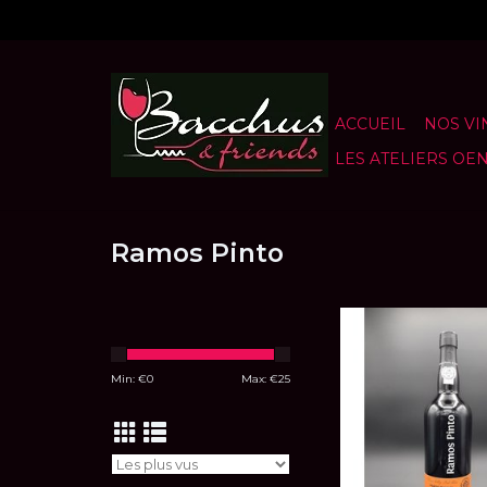
ACCUEIL
NOS VI
LES ATELIERS OE
Ramos Pinto
Porto Ramos Pinto
Tawny (roug
AJOUTER AU P
Min: €
0
Max: €
25