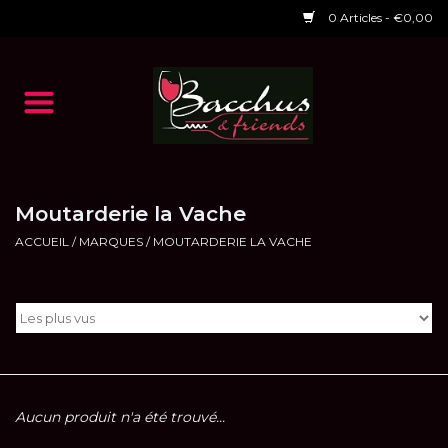
0 Articles - €0,00
Accueil
NOS VINS
Dégustations
Moutarderie la Vache
ACCUEIL
/
MARQUES
/
MOUTARDERIE LA VACHE
HORAIRES ET EVENTS 2026
Chèques cadeaux
RESTAURANT EPHEMERE
2026
Aucun produit n'a été trouvé...