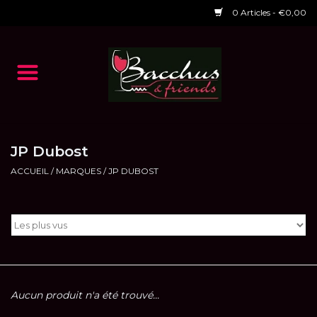
0 Articles - €0,00
Accueil
NOS VINS
Dégustations
JP Dubost
ACCUEIL
/
MARQUES
/
JP DUBOST
HORAIRES ET EVENTS 2026
Chèques cadeaux
RESTAURANT EPHEMERE
2026
Aucun produit n'a été trouvé...