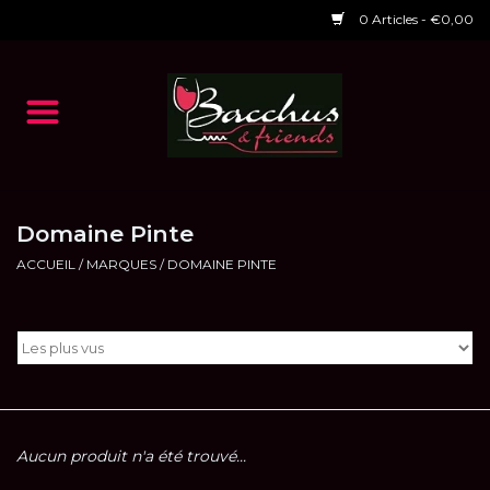
0 Articles - €0,00
Accueil
NOS VINS
Dégustations
Domaine Pinte
ACCUEIL
/
MARQUES
/
DOMAINE PINTE
HORAIRES ET EVENTS 2026
Chèques cadeaux
RESTAURANT EPHEMERE
2026
Aucun produit n'a été trouvé...