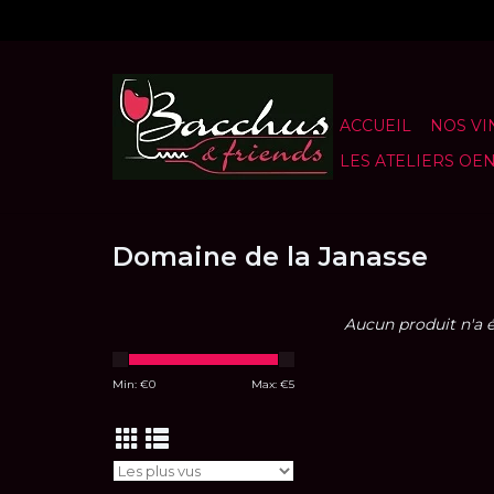
ACCUEIL
NOS VI
LES ATELIERS OE
Domaine de la Janasse
Aucun produit n'a ét
Min: €
0
Max: €
5