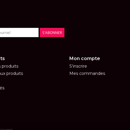
S'ABONNER
ts
Mon compte
s produits
S'inscrire
ux produits
Mes commandes
és
htspeed