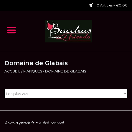
0 Articles - €0,00
Accueil
NOS VINS
Dégustations
Domaine de Glabais
ACCUEIL
/
MARQUES
/
DOMAINE DE GLABAIS
HORAIRES ET EVENTS 2026
Chèques cadeaux
RESTAURANT EPHEMERE
2026
Aucun produit n'a été trouvé...