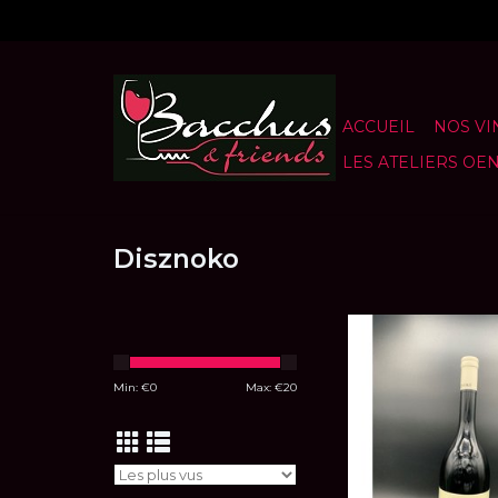
ACCUEIL
NOS VI
LES ATELIERS OE
Disznoko
Tokaji Furmint D
AJOUTER AU P
Min: €
0
Max: €
20