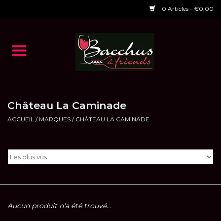
0 Articles - €0,00
Accueil
NOS VINS
Dégustations
Château La Caminade
ACCUEIL
/
MARQUES
/
CHÂTEAU LA CAMINADE
HORAIRES ET EVENTS 2026
Chèques cadeaux
RESTAURANT EPHEMERE
2026
Aucun produit n'a été trouvé...