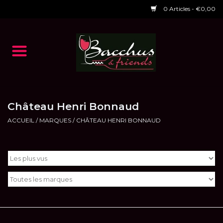
0 Articles - €0,00
Accueil
NOS VINS
Dégustations
Château Henri Bonnaud
ACCUEIL
/
MARQUES
/
CHÂTEAU HENRI BONNAUD
HORAIRES ET EVENTS 2026
Chèques cadeaux
RESTAURANT EPHEMERE
2026