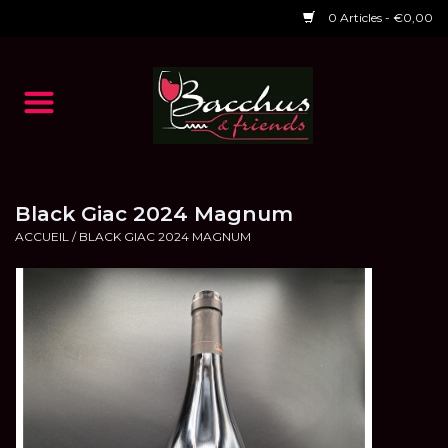
0 Articles - €0,00
Accueil
NOS VINS
Dégustations
Black Giac 2024 Magnum
ACCUEIL
/
BLACK GIAC 2024 MAGNUM
HORAIRES ET EVENTS 2026
Chèques cadeaux
RESTAURANT EPHEMERE
2026