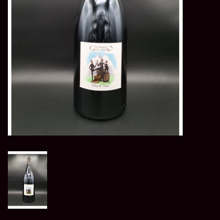
LES ATELIERS
OENOLOGIQUES DE
BACCHUS
BACCHUS CLUB
LA RESERVE DE BACCHUS
& Friends
Réservations