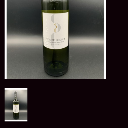
LES ATELIERS
OENOLOGIQUES DE
BACCHUS
BACCHUS CLUB
LA RESERVE DE BACCHUS
& Friends
Réservations