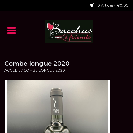
0 Articles - €0,00
Accueil
NOS VINS
Dégustations
Combe longue 2020
ACCUEIL
/
COMBE LONGUE 2020
HORAIRES ET EVENTS 2026
Chèques cadeaux
RESTAURANT EPHEMERE
2026