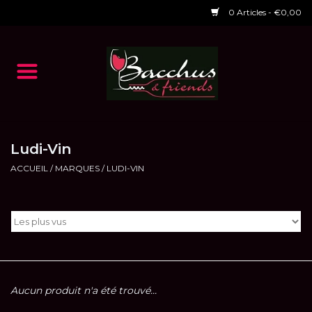
0 Articles - €0,00
Accueil
NOS VINS
Dégustations
Ludi-Vin
ACCUEIL
/
MARQUES
/
LUDI-VIN
HORAIRES ET EVENTS 2026
Chèques cadeaux
RESTAURANT EPHEMERE
2026
Aucun produit n'a été trouvé...