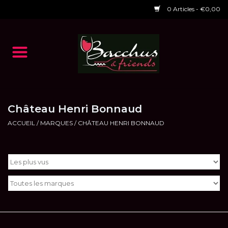
0 Articles - €0,00
Accueil
NOS VINS
Dégustations
Château Henri Bonnaud
ACCUEIL
/
MARQUES
/
CHÂTEAU HENRI BONNAUD
HORAIRES ET EVENTS 2026
Chèques cadeaux
RESTAURANT EPHEMERE
2026